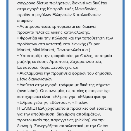
σύγχρονο δίκτυο πωλήσεων, διακινεί και διαθέτει
στην αγορά της Κεντροδυτικής Μακεδονίας,
προϊόντα μεγάλων Ελληνικών & πολυεθνικών
εταιριών.
• Αντιπροσωπεύει, εμπορεύεται και διακινεί
προϊόντα πλατιάς λαϊκής κατανάλωσης.
• Φροντίζει για την πώληση και την τοποθέτηση των
προϊόντων στα καταστήματα λιανικής (Super
Market, Mini Market, Παντοπωλεία κ.α.)
• Υποστηρίζει την τροφοδοσία, με Α’ ύλες, τα σημεία
μαζικής εστίασης Αρτοποιία, Ζαχαροπλαστεία,
Εστιατόρια, Καφέ, Ξενοδοχεία κ.α.
• Αναλαμβάνει την προμήθεια φορέων του δημοσίου
μέσω διαγωνισμών.
• Διαθέτει στην αγορά, τρόφιμα με δικά της σήματα
(own label). Οι επωνυμίες τις οποίες η εταιρεία έχει
κατοχυρώσει είναι: «Ελίμεια γη», «Ελίμεια φύση»,
«Ελίμεια γεύση», «Βάντσας», «Πιτέλι».
Η ΕΛΙΜΙΩΤΙΔΑ χρησιμοποιεί πρακτικές out sourcing
για την αποθήκευση, διαχείριση αποθεμάτων,
προετοιμασία της παραγγελίας (picking) και την
διανομή. Συνεργάζεται αποκλειστικά με την Gatas